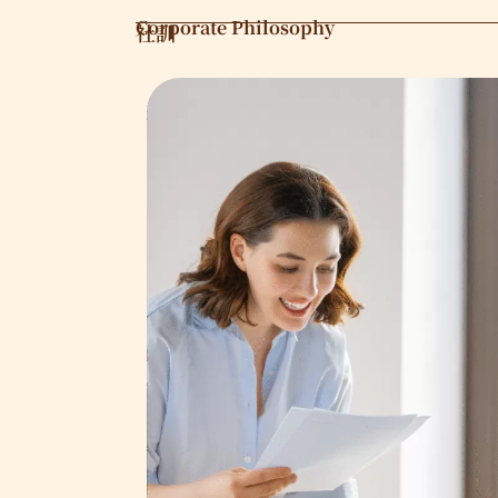
Corporate Philosophy
社訓