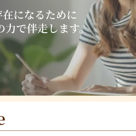
。
存在になるために
、教育の力で伴走します。
e